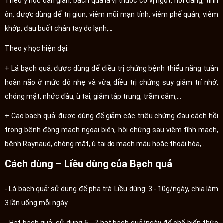
Theo y học dân gian, bạch quả là vị thuốc có vị ngọt, hơi đắng, tính
ôn, được dùng để trị giun, viêm mũi mạn tính, viêm phế quản, viêm
khớp, đau buốt chân tay do lạnh,...
Theo y học hiện đại:
+ Lá bạch quả: được dùng để điều trị chứng bệnh thiểu năng tuần
hoàn não ở mức độ nhẹ và vừa, điều trị chứng suy giảm trí nhớ,
chóng mặt, nhức đầu, ù tai, giảm tập trung, trầm cảm,...
+ Cao bạch quả: được dùng để giảm các triệu chứng đau cách hồi
trong bệnh động mạch ngoại biên, hội chứng sau viêm tĩnh mạch,
bệnh Raynaud, chóng mặt, ù tai do mạch máu hoặc thoái hóa,...
Cách dùng – Liều dùng của Bạch quả
- Lá bạch quả: sử dụng để pha trà. Liều dùng: 3 - 10g/ngày, chia làm
3 lần uống mỗi ngày.
- Hạt bạch quả: sử dụng 5 - 7 hạt bạch quả/ngày để chế biến thức