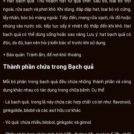
+ Hạt bạch quả: Thu hoạch hạt từ quả chín. Sau đó, loại bỏ thịt
ngoài, rửa sạch và phơi khô. Khi dùng, đập dập hạt, loại bỏ vỏ cứng,
lấy nhân, bóc bỏ màng ngoài. Tiếp đến, mang rửa sạch, rồi đồ hoặc
nhúng vào nước sôi, tiếp tục sấy ở nhiệt độ thấp đến khi khô. Hạt
bạch quả có thể dùng sống hoặc sao vàng. Lưu ý: hạt bạch quả có
độc, do đó, bạn nên hỏi ý kiến bác sĩ trước khi sử dụng.
+ Bảo quản: Tránh ẩm, để nơi khô thoáng.
Thành phần chứa trong Bạch quả
Mỗi bộ phận trong bạch quả đều chứa những thành phần và công
dụng khác nhau có tác dụng trong chữa bệnh. Cụ thể:
- Lá bạch quả: trong lá này chứa các hợp chất có lợi như: flavonoid,
ginkgolide, bilobil và các axit hữu cơ khác.
- Vỏ quả: chứa nhiều bilobol, ginkgolic và ginnol.