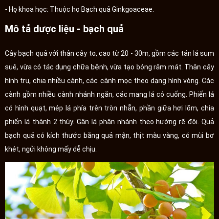
- Họ khoa học: Thuộc họ Bạch quả Ginkgoaceae.
Mô tả dược liệu - bạch quả
Cây bạch quả với thân cây to, cao từ 20 - 30m, gồm các tán lá sum
suê, vừa có tác dụng chữa bệnh, vừa tạo bóng râm mát. Thân cây
hình trụ, chia nhiều cành, các cành mọc theo dạng hình vòng. Các
cành gồm nhiều cành nhánh ngắn, các mang lá có cuống. Phiến lá
có hình quạt, mép lá phía trên tròn nhẵn, phần giữa hơi lõm, chia
phiến lá thành 2 thùy. Gân lá phân nhánh theo hướng rẽ đôi. Quả
bạch quả có kích thước bằng quả mận, thịt màu vàng, có mùi bơ
khét, ngửi không mấy dễ chịu.