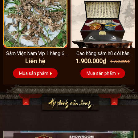
Sâm Việt Nam Vip 1 hàng 6
Cao hồng sâm hũ đôi hàn
Liên hệ
1.900.000₫
đến 8 năm...
quốc pocheon - NS885
1.950.000₫
Mua sản phẩm
Mua sản phẩm