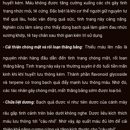
huyết kém. Máu không được tăng cường xuống các chi gây tình
trạng nhức mỏi, tê cứng. Đặc biệt là khi cơ thể người giữ nguyên tư
thế quá lâu, hoặc vận động quá sức, tình trạng này càng nặng.
Nghiên cứu lâm sàng cho thấy dùng bạch quả làm giảm đau nhức
xương khớp, tê tay chân sau thời gian kiên trì sử dụng.
- Cải thiện chóng mặt và rối loạn thăng bằng:
Thiếu máu lên não là
nguyên nhân hàng đầu dẫn đến tình trạng chóng mặt, rối loạn
thăng bằng. Tình trạng này xảy ra thường xuyên ở độ tuổi tiền mãn
kinh khi khí huyết lưu thông kém. Thành phần flavonoid glycoside
và terpene có trong bạch quả đẩy mạnh lưu thông máu. Nhờ đó,
các tác nhân gây chóng mặt, mất thăng bằng sớm được loại bỏ.
- Chữa liệt dương:
Bạch quả được ví như tiên dược của cánh mày
râu gặp tình cảnh trên bảo dưới không nghe. Dược liệu kích thích
máu lưu thông tới “cậu nhỏ”. Nhờ vậy, áp suất máu đủ lớn để cải
thiện khả năng cương cứng và tăng kích thước cho “cậu nhỏ”.