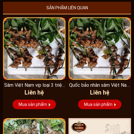
SẢN PHẨM LIÊN QUAN
Sâm Việt Nam vip loại 3 triệu
Quốc bảo nhân sâm Việt Nam
Liên hệ
Liên hệ
1 kg, hàng...
Vip 3, 15 năm...
Mua sản phẩm
Mua sản phẩm