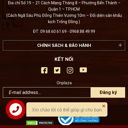
Địa chỉ:Số 19 – 21 Cách Mạng Tháng 8 – Phường Bến Thành –
Quận 1 – TP.HCM
(Cách Ngã Sáu Phù Đổng Thiên Vương 10m – Đối diện sân khấu
kịch Trống Đồng )
ĐT: 09.68.60.61.69 - 0968.88.49.99
CHÍNH SÁCH & BẢO HÀNH
KẾT NỐI
Onplaza
Đăng ký
Xin chào tôi có thể giúp gì cho bạn
Liên hệ