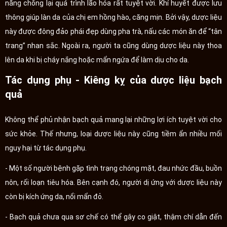
năng chống lại quá trình lão hóa rất tuyệt vời. Khí huyết được lưu
thông giúp làn da của chị em hồng hào, căng mịn. Bởi vậy, dược liệu
này được đông đảo phái đẹp dùng pha trà, nấu các món ăn để “tân
trang” nhan sắc. Ngoài ra, người ta cũng dùng dược liệu này thoa
lên da khi bị cháy nắng hoặc mẩn ngứa để làm dịu cho da.
Tác dụng phụ - Kiêng kỵ của dược liệu bạch
quả
Không thể phủ nhận bạch quả mang lại những lợi ích tuyệt vời cho
sức khỏe. Thế nhưng, loại dược liệu này cũng tiềm ẩn nhiều mối
nguy hại từ tác dụng phụ.
- Một số người bệnh gặp tình trạng chóng mặt, đau nhức đầu, buồn
nôn, rối loạn tiêu hóa. Bên cạnh đó, người dị ứng với dược liệu này
còn bị kích ứng da, nổi mẩn đỏ.
- Bạch quả chưa qua sơ chế có thể gây co giật, thậm chí dẫn đến