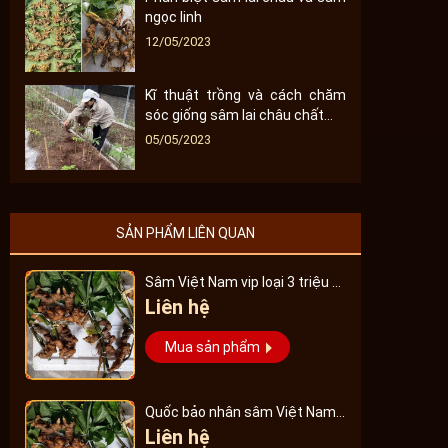
ngọc linh
12/05/2023
Kĩ thuật trồng và cách chăm
sóc giống sâm lai châu chất...
05/05/2023
SẢN PHẨM LIÊN QUAN
Sâm Việt Nam vip loại 3 triệu 1
Liên hệ
kg, hàng 5 – 7 năm tuổi...
Mua sản phẩm
Quốc bảo nhân sâm Việt Nam
Liên hệ
Vip 3, 15 năm đến 20 năm