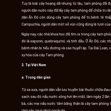
Tuy là loài cây hoang dã nhưng từ lâu, tam phỏng đã 
người dân nước này đã lấy cây tam phỏng để chữa trị rắn
dân Ấn Độ còn dùng cây tam phỏng để trị bệnh tê thấp,
Campuchia, người dân một số vùn cũng dùng lá tươi của 
Ngày nay, các nhà khoa học đã tìm ra trong cây tam phỏn
đó là saponin, quebraquitol, và tinh dầu. Ở Ấn Độ, các 
bệnh nhân bị tiểu đường và cao huyết áp. Tại Đài Loan, 
xy hóa của cây Tam phỏng.
2. Tại Việt Nam
a. Trong dân gian
Từ xa xưa, người dân vẫn lưu truyền bài thuốc chữa đau 
sạch sau đó nấu nước xông hơi lên mắt, làm ngày 2 lầ
bà, các mẹ nấu nước tắm bằng thân lá cây tam phỏng tư
rôm xảy, mụn nhọt ngoài da.