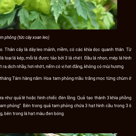
am phỏng (tức cây xoan leo)
. Thân cây là dây leo mảnh, mềm, có các khía dọc quanh thân. Từ
loại lá kép, mỗi lá được tảo bởi 3 lá chét. Đầu lá nhọn, mép lá hình
t ra dịch nhầy, hơi nhớt, nếm có vị hơi đắng, không có mùi hương.
ến tháng Tám hàng năm. Hoa tam phỏng mầu trắng mọc từng chùm ở
a như quả lê hoặc hình chiếc đèn lồng. Quả tạo thành 3 khía phồng
“Tam phỏng”. Bên trong quả tam phỏng chứa 3 hạt hình cầu trong 3 ô
g, bên trong là hạt màu đen bóng.