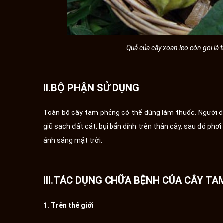
Quả của cây xoan leo còn gọi là 
II.BỘ PHẬN SỬ DỤNG
Toàn bộ cây tam phỏng có thể dùng làm thuốc. Người dâ
giũ sạch đất cát, bụi bẩn dính trên thân cây, sau đó phơ
ánh sáng mặt trời.
III.TÁC DỤNG CHỮA BỆNH CỦA CÂY T
1. Trên thế giới