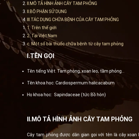
II.MÔ TẢ HÌNH ẢNH CÂY TAM PHỎNG
II.BỘ PHẬN SỬ DỤNG
III.TÁC DỤNG CHỮA BỆNH CỦA CÂY TAM PHỎNG
1. Trên thế giới
2. Tại Việt Nam
c. Một số bài thuốc chữa bệnh từ cây tam phỏng
I.TÊN GỌI
Tên tiếng Việt: Tam phỏng, xoan leo, tầm phỏng…
Tên khoa học: Cardiospermum halicacabum
Họ khoa học: Sapindaceae (tức Bồ hòn)
II.MÔ TẢ HÌNH ẢNH CÂY TAM PHỎNG
Cây tam phỏng được dân gian gọi với tên là cây xoan le