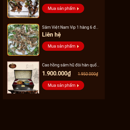
Mua sản phẩm
Sâm Việt Nam Vip 1 hàng 6 đến
Liên hệ
8 năm tuổi
Mua sản phẩm
Cao hồng sâm hũ đôi hàn quốc
pocheon - NS885
1.900.000₫
1.950.000₫
Mua sản phẩm