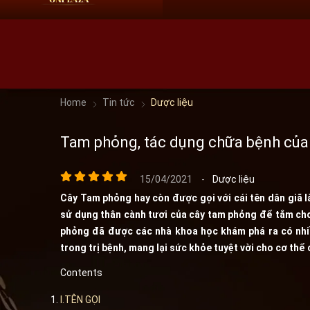
HN:
0966 60 61 69
HCM:
09 68 60 61 69
Home
Tin tức
Dược liệu
Tam phỏng, tác dụng chữa bệnh củ
15/04/2021
-
Dược liệu
Cây Tam phỏng hay còn được gọi với cái tên dân giã là
sử dụng thân cành tươi của cây tam phỏng để tắm cho 
phỏng đã được các nhà khoa học khám phá ra có nhi
trong trị bệnh, mang lại sức khỏe tuyệt vời cho cơ thể
Contents
I.TÊN GỌI