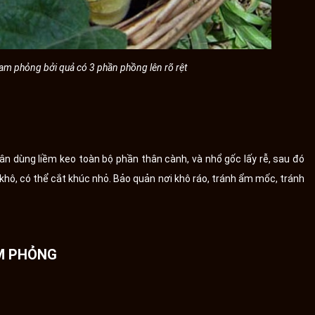
tam phỏng bởi quả có 3 phần phồng lên rõ rệt
n dùng liềm keo toàn bộ phần thân cành, và nhổ gốc lấy rễ, sau đó
i khô, có thể cắt khúc nhỏ. Bảo quản nơi khô ráo, tránh ẩm mốc, tránh
AM PHỎNG