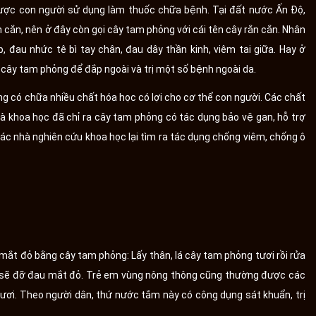
được con người sử dụng làm thuốc chữa bệnh. Tại đất nước Ấn Độ,
 cắn, nên ở đây còn gọi cây tam phỏng với cái tên cây rắn cắn. Nhân
 đau nhức tê bì tay chân, đau dây thần kinh, viêm tai giữa. Hay ở
cây tam phỏng để đắp ngoài và trị một số bệnh ngoài da.
g có chữa nhiều chất hóa học có lợi cho cơ thể con người. Các chất
nhà khoa học đã chỉ ra cây tam phỏng có tác dụng bảo vệ gan, hỗ trợ
các nhà nghiên cứu khoa học lại tìm ra tác dụng chống viêm, chống ô
mắt đỏ bằng cây tam phỏng: Lấy thân, lá cây tam phỏng tươi rồi rửa
n sẽ đỡ đau mắt đỏ. Trẻ em vùng nông thông cũng thường được các
ơi. Theo người dân, thứ nước tắm này có công dụng sát khuẩn, trị