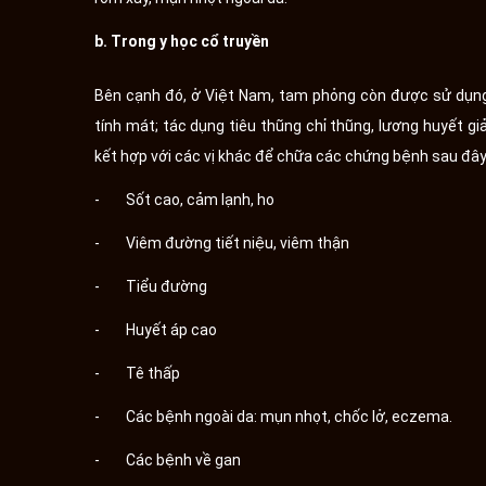
b. Trong y học cổ truyền
Bên cạnh đó, ở Việt Nam, tam phỏng còn được sử dụng 
tính mát; tác dụng tiêu thũng chỉ thũng, lương huyết g
kết hợp với các vị khác để chữa các chứng bệnh sau đây
- Sốt cao, cảm lạnh, ho
- Viêm đường tiết niệu, viêm thận
- Tiểu đường
- Huyết áp cao
- Tê thấp
- Các bệnh ngoài da: mụn nhọt, chốc lở, eczema.
- Các bệnh về gan