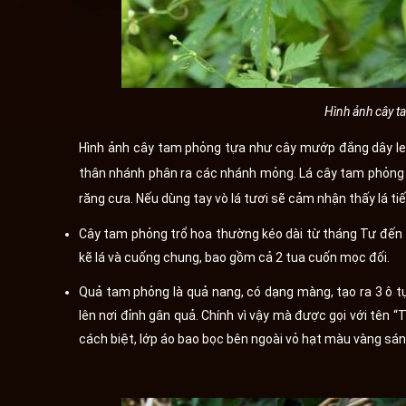
Hình ảnh cây t
Hình ảnh cây tam phỏng tựa như cây mướp đắng dây leo
thân nhánh phân ra các nhánh mỏng. Lá cây tam phỏng là 
răng cưa. Nếu dùng tay vò lá tươi sẽ cảm nhận thấy lá tiế
Cây tam phỏng trổ hoa thường kéo dài từ tháng Tư đ
kẽ lá và cuống chung, bao gồm cả 2 tua cuốn mọc đối.
Quả tam phỏng là quả nang, có dạng màng, tạo ra 3 ô tự
lên nơi đỉnh gân quả. Chính vì vậy mà được gọi với tên 
cách biệt, lớp áo bao bọc bên ngoài vỏ hạt màu vàng sán