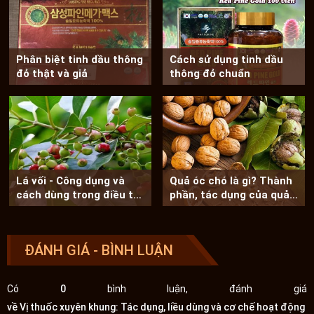
Phân biệt tinh dầu thông
Cách sử dụng tinh dầu
đỏ thật và giả
thông đỏ chuẩn
Lá vối - Công dụng và
Quả óc chó là gì? Thành
cách dùng trong điều trị
phần, tác dụng của quả
bệnh
óc chó
ĐÁNH GIÁ - BÌNH LUẬN
Có
0
bình luận, đánh giá
về Vị thuốc xuyên khung: Tác dụng, liều dùng và cơ chế hoạt động