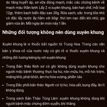
do tăng huyết áp, xơ vữa động mạch, mắc các chứng bệnh về
mạch máu thần kinh: Lấy 2 vị xuyên khung, bán hạn chế, mỗi loại
12gr, thêm bạch biển đậu sao 20g. Rửa sạch, sắc trong lửa nhỏ
cô đặc lấy nước ấy hầm với 60gr thịt lợn nạc đến khi nhừ, gia
giảm vừa ăn. Mỗi ngày ăn món này 1 lần.
Những đối tượng không nên dùng xuyên khung
Xuyên khung là vị thuốc bắt nguồn từ Trung Hoa. Trong các văn
bản y khoa cổ của nước này có ghi rõ vị thuốc xuyên khung và
những đối tượng kiêng kỵ với xuyên khung:
Trong Bản thảo Kinh sơ có ghi: không dùng xuyên khung cho
người mắc bệnh thượng thực hạ hư, nôn mửa, ho, mồ hôi trộm,
miệng khô, phát khát, âm hư hỏa vượng, phiền táo
Trong Đắc phối bản thảo: Người có tỳ hư, hỏa uất, bụng đầy, ăn ít
không dùng.
Trong sách Bản Thảo Tùng Lâm: xuyên khung không dùng khi
người bệnh mắc chứng đờm suyễn, khí thăng.