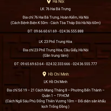
Hà Nội:
LK: 76 Hai Bà Trưng
Địa chỉ:76 Hai Bà Trưng, Hoàn Kiếm, Hà Nội
(Cách Bệnh Biện K 50m - Cách Tòa Tháp Đôi Hà Nội 60m)
ĐT: 09.66.60.61.69 - 024.36.555.888
LK: 23 Phố Trung Hòa
Địa chỉ:23 Phố Trung Hòa, Cầu Giấy, Hà Nội
(Gần trung tâm)
ĐT: 09.65.69.63.64 - 024.32.333.666 - 024.36.555.777
Hồ Chí Minh:
LK: Hồ Chí Minh
Địa chỉ:Số 19 – 21 Cách Mạng Tháng 8 – Phường Bến Thành –
Quận 1 – TP.HCM
(Cách Ngã Sáu Phù Đổng Thiên Vương 10m – Đối diện sân khấu
kịch Trống Đồng )