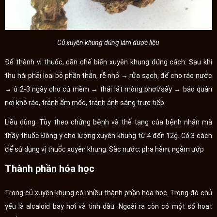
Củ xuyên khung dùng làm dược liệu
Để thành vị thuốc, cần chế biến xuyên khung đúng cách: Sau khi
thu hái phải loại bỏ phần thân, rễ nhỏ → rửa sạch, để cho ráo nước
→ ủ 2-3 ngày cho củ mềm → thái lát mỏng phơi/sấy → bảo quản
nơi khô ráo, tránh ẩm mốc, tránh ánh sáng trực tiếp
Liều dùng: Tùy theo chứng bệnh và thể tạng của bệnh nhân mà
thầy thuốc Đông y cho lượng xuyên khung từ 4 đến 12g. Có 3 cách
để sử dụng vị thuốc xuyên khung: Sắc nước, pha hãm, ngâm ướp
Thành phần hóa học
Trong củ xuyên khung có nhiều thành phần hóa học. Trong đó chủ
yếu là alcaloid bay hơi và tinh dầu. Ngoài ra còn có một số hoạt