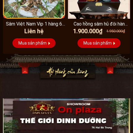
Sâm Việt Nam Vip 1 hàng 6
Cao hồng sâm hũ đôi hàn
Liên hệ
1.900.000₫
đến 8 năm...
quốc pocheon - NS885
1.950.000₫
Mua sản phẩm
Mua sản phẩm