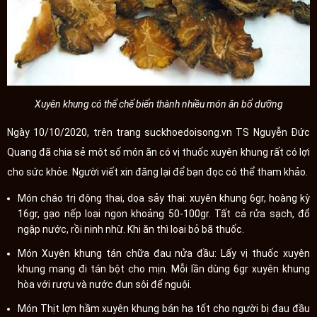
Xuyên khung có thể chế biến thành nhiều món ăn bổ dưỡng
Ngày 10/10/2020, trên trang suckhoedoisong.vn TS Nguyễn Đức
Quang đã chia sẻ một số món ăn có vị thuốc xuyên khung rất có lợi
cho sức khỏe. Người viết xin đăng lại để bạn đọc có thể tham khảo.
Món cháo trị động thai, dọa sảy thai: xuyên khung 6gr, hoàng kỳ
16gr, gạo nếp loại ngon khoảng 50-100gr. Tất cả rửa sạch, đổ
ngập nước, rồi ninh nhừ. Khi ăn thì loại bỏ bã thuốc.
Món Xuyên khung tán chữa đau nửa đầu: Lấy vị thuốc xuyên
khung mang đi tán bột cho mịn. Mỗi lần dùng 6gr xuyên khung
hòa với rượu và nước đun sôi để nguội.
Món Thịt lợn hầm xuyên khung bán hạ tốt cho người bị đau đầu