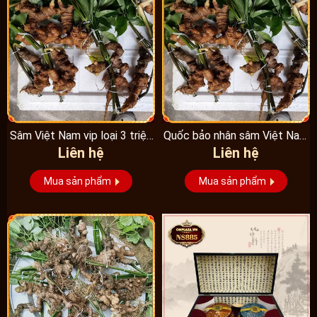
Sâm Việt Nam vip loại 3 triệu
Quốc bảo nhân sâm Việt Nam
Liên hệ
Liên hệ
1 kg, hàng...
Vip 3, 15 năm...
Mua sản phẩm
Mua sản phẩm