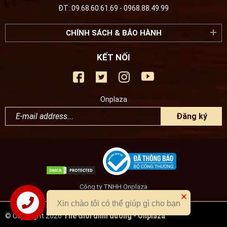
ĐT: 09.68.60.61.69 - 0968.88.49.99
CHÍNH SÁCH & BẢO HÀNH
KẾT NỐI
Onplaza
Đăng ký
Công ty TNHH Onplaza
Xin chào tôi có thể giúp gì cho bạn
Liên hệ
© Copyright 2026
Thế Giới dinh dưỡng - Onplaza