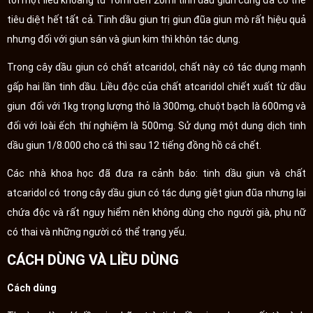
tới một liều khoảng từ 16ml đến 20ml tinh dầu giun cũng đã có thể
tiêu diệt hết tất cả. Tinh dầu giun trị giun đũa giun mò rất hiệu quả
nhưng đối với giun sán và giun kim thì khôn tác dụng.
Trong cây dầu giun có chất atcaridol, chất này có tác dụng mạnh
gấp hai lần tinh dầu. Liều độc của chất atcaridol chiết xuất từ dầu
giun đối với 1kg trọng lượng thỏ là 300mg, chuột bạch là 600mg và
đối với loài ếch thí nghiệm là 500mg. Sử dụng một dung dịch tinh
dầu giun 1/8.000 cho cá thì sau 12 tiếng đồng hồ cá chết.
Các nhà khoa học đã đưa ra cảnh báo: tinh dầu giun và chất
atcaridol có trong cây dầu giun có tác dụng giệt giun đũa nhưng lại
chứa độc và rất nguy hiểm nên không dùng cho người già, phụ nữ
có thai và những người có thể trạng yếu.
CÁCH DÙNG VÀ LIỀU DÙNG
Cách dùng