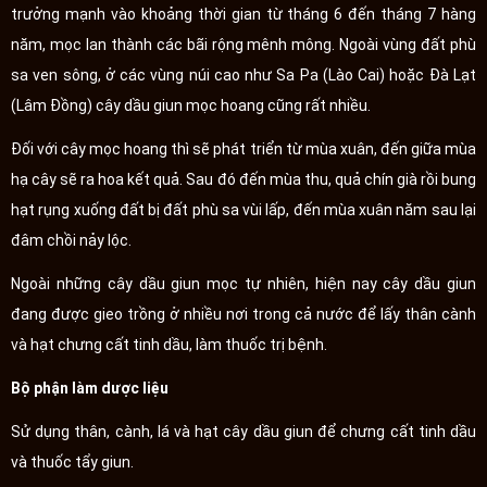
trưởng mạnh vào khoảng thời gian từ tháng 6 đến tháng 7 hàng
năm, mọc lan thành các bãi rộng mênh mông. Ngoài vùng đất phù
sa ven sông, ở các vùng núi cao như Sa Pa (Lào Cai) hoặc Đà Lạt
(Lâm Đồng) cây dầu giun mọc hoang cũng rất nhiều.
Đối với cây mọc hoang thì sẽ phát triển từ mùa xuân, đến giữa mùa
hạ cây sẽ ra hoa kết quả. Sau đó đến mùa thu, quả chín già rồi bung
hạt rụng xuống đất bị đất phù sa vùi lấp, đến mùa xuân năm sau lại
đâm chồi nảy lộc.
Ngoài những cây dầu giun mọc tự nhiên, hiện nay cây dầu giun
đang được gieo trồng ở nhiều nơi trong cả nước để lấy thân cành
và hạt chưng cất tinh dầu, làm thuốc trị bệnh.
Bộ phận làm dược liệu
Sử dụng thân, cành, lá và hạt cây dầu giun để chưng cất tinh dầu
và thuốc tẩy giun.