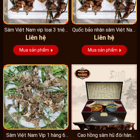
Sâm Việt Nam vip loại 3 triệu
Quốc bảo nhân sâm Việt Nam
Liên hệ
Liên hệ
1 kg, hàng...
Vip 3, 15 năm...
Mua sản phẩm
Mua sản phẩm
Sâm Việt Nam Vip 1 hàng 6
Cao hồng sâm hũ đôi hàn