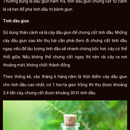
Thường dùng lá dầu giun hãm trà, tinh dầu giun chưng cất từ cành
lá và hạt để pha tinh dầu trị bệnh giun.
Tinh dầu giun
Sử dụng thân cành và lá cây dầu giun để chưng cất tinh dầu. Những
cây dầu giun sau khi thu hái cần phải đem đi chưng cất tinh dầu
ngay; nếu để lâu lượng tinh dầu sẽ nhanh chóng bốc hơi, cây có thể
thối giữa. Nếu không thể chưng cất ngay thì nên rải cây ra nơi
thoáng mát, không chất thành đống.
Theo thống kê, vào tháng 6 hàng năm là thời điểm cây dầu giun
cho tinh dầu cao nhất, cứ 1 hecta gieo trồng thì thu được khoảng
3,4 tấn cây, chưng cất được khoảng 30 lít tinh dầu.