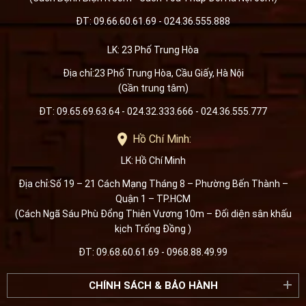
ĐT: 09.66.60.61.69 - 024.36.555.888
LK: 23 Phố Trung Hòa
Địa chỉ:23 Phố Trung Hòa, Cầu Giấy, Hà Nội
(Gần trung tâm)
ĐT: 09.65.69.63.64 - 024.32.333.666 - 024.36.555.777
Hồ Chí Minh:
LK: Hồ Chí Minh
Địa chỉ:Số 19 – 21 Cách Mạng Tháng 8 – Phường Bến Thành –
Quận 1 – TP.HCM
(Cách Ngã Sáu Phù Đổng Thiên Vương 10m – Đối diện sân khấu
kịch Trống Đồng )
ĐT: 09.68.60.61.69 - 0968.88.49.99
CHÍNH SÁCH & BẢO HÀNH