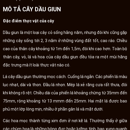
MÔ TẢ CÂY DẦU GIUN
Đặc điểm thực vật của cây
Dầu giun là một loại cây cỏ sống hằng năm, nhưng đôi khi cũng gặp
những cây sống tới 2, 3 năm ở những vùng đất tốt, cao ráo. Chiều
cao của thân cây khoảng từ 1m đến 1,5m, đôi khi cao hơn. Toàn bộ
thân cây, vỏ, lá và hoa của cây dầu giun đều tỏa ra một mùi hăng
đặc trưng mà ít loài thực vật nào có.
Lá cây dầu giun thường mọc cách. Cuống lá ngắn. Các phiến lá màu
lục nhạt, dài và thon. Đầu lá nhọn. Mép lá xẻ răng cưa rất thưa, đôi
khi không rõ rệt. Chiều dài của phiến lá khoảng chừng từ 35mm đến
75mm, rộng khoảng từ 13 mmm đến 25mm. Hai mặt lá được bao
phủ một lớp lông mịn, nhiều ở phần gân lá và mặt dưới.
Các hoa mọc thành từng xim đơn ở nơi kẽ lá. Thường thấy ở giữa
các chùm hoa là những bông đực hoặc lưỡng tính, bao xung quanh