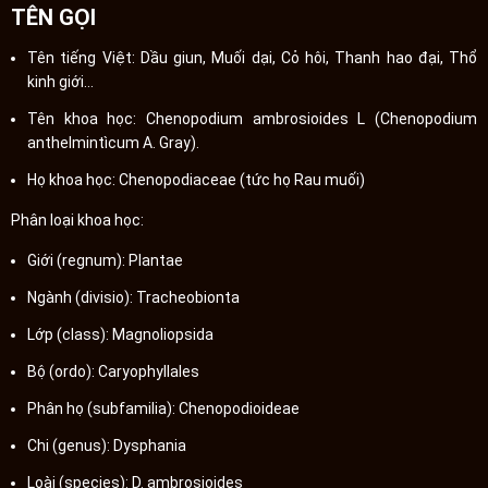
TÊN GỌI
Tên tiếng Việt: Dầu giun, Muối dại, Cỏ hôi, Thanh hao đại, Thổ
kinh giới…
Tên khoa học: Chenopodium ambrosioides L (Chenopodium
anthelmintìcum A. Gray).
Họ khoa học: Chenopodiaceae (tức họ Rau muối)
Phân loại khoa học:
Giới (regnum): Plantae
Ngành (divisio): Tracheobionta
Lớp (class): Magnoliopsida
Bộ (ordo): Caryophyllales
Phân họ (subfamilia): Chenopodioideae
Chi (genus): Dysphania
Loài (species): D. ambrosioides