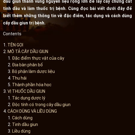
dầu giun thành vùng nguyên liệu rộng lớn để lấy cây chưng cất
tinh dầu và làm thuốc trị bệnh. Cùng đọc bài viết dưới đây để
biết thêm những thông tin về đặc điểm, tác dụng và cách dùng
cây dầu giun trị bệnh.
Contents
TÊN GỌI
MÔ TẢ CÂY DẦU GIUN
Đặc điểm thực vật của cây
Địa bàn phân bố
Bộ phận làm dược liệu
Thu hái
Thành phần hóa học
VỊ THUỐC DẦU GIUN
Tác dụng dược lý
Độc tính có trong cây dầu giun
CÁCH DÙNG VÀ LIỀU DÙNG
Cách dùng
Tinh dầu giun
Liều dùng