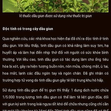
Vị thuốc dầu giun được sử dụng như thuốc trị giun
Độc tính có trong cây dầu giun
Qua nghiên cứu, các nhà khoa học hiện đại đã chỉ ra độc tính ở tinh
dầu giun. Với liều thấp, tinh dầu giun có khả năng làm suy tim, hạ
huyết áp và làm hại đến nhịp thở đối với người có sức khỏe bình
thường. Với liều cao, tinh dầu giun có tác dụng làm cho ống tiêu
hóa bị xót, gây ra hiện tượng buồn nôn, nôn mửa, chóng mặt, ù tai,
hoa mắt, lạnh các đầu ngón tay và ngón chân. Đã ghi nhận có
trường hợp tử vong do tinh dầu giun gây tê liệt trung khu hô hấp.
Sử dụng tinh dầu giun để trị giun thì thấy: 1 dung dịch nước chứa
1/5.000 trong lượng tinh dầu giun có thể làm tê liệt giun đũa; đối
với giun ký sinh trong loài ngựa rất khó để chữa nhưng cũng chỉ cần