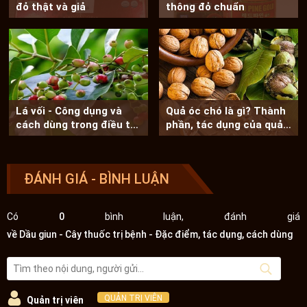
đỏ thật và giả
thông đỏ chuẩn
Lá vối - Công dụng và
Quả óc chó là gì? Thành
cách dùng trong điều trị
phần, tác dụng của quả
bệnh
óc chó
ĐÁNH GIÁ - BÌNH LUẬN
Có
0
bình luận, đánh giá
về Dầu giun - Cây thuốc trị bệnh - Đặc điểm, tác dụng, cách dùng
QUẢN TRỊ VIÊN
Quản trị viên