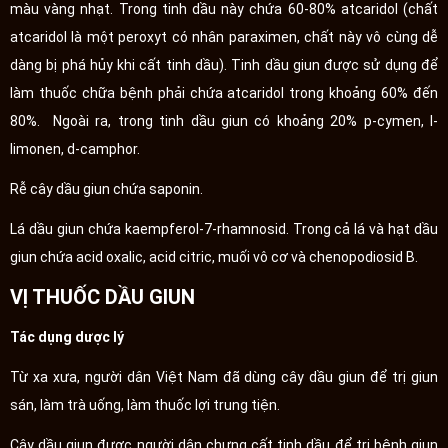
màu vàng nhạt. Trong tinh dầu này chứa 60-80% atcaridol (chất
atcaridol là một peroxyt có nhân paraximen, chất này vô cùng dễ
dàng bị phá hủy khi cất tinh dầu). Tinh dầu giun được sử dụng để
làm thuốc chữa bệnh phải chứa atcaridol trong khoảng 60% đến
80%. Ngoài ra, trong tinh dầu giun có khoảng 20% p-cymen, l-
limonen, d-camphor.
Rễ cây dầu giun chứa saponin.
Lá dầu giun chứa kaempferol-7-rhamnosid. Trong cả lá và hạt dầu
giun chứa acid oxalic, acid citric, muối vô cơ và chenopodiosid B.
VỊ THUỐC DẦU GIUN
Tác dụng dược lý
Từ xa xưa, người dân Việt Nam đã dùng cây dầu giun để trị giun
sán, làm trà uống, làm thuốc lợi trung tiện.
Cây dầu giun được người dân chưng cất tinh dầu để trị bệnh giun