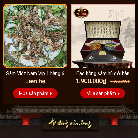
Sâm Việt Nam Vip 1 hàng 6
Cao hồng sâm hũ đôi hàn
Liên hệ
1.900.000₫
đến 8 năm...
quốc pocheon - NS885
1.950.000₫
Mua sản phẩm
Mua sản phẩm