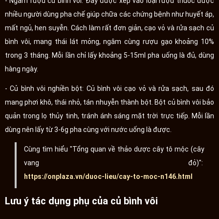
- Ngâm rượu củ bình vôi: Đây được xếp vào loại rượu thuốc được
nhiều người dùng pha chế giúp chữa các chứng bệnh như huyết áp,
mất ngủ, hen suyễn. Cách làm rất đơn giản, cạo vỏ và rửa sạch củ
bình vôi, mang thái lát mỏng, ngâm cùng rượu gạo khoảng 10%
trong 3 tháng. Mỗi lần chỉ lấy khoảng 5-15ml pha uống là đủ, dùng
hàng ngày.
- Củ bình vôi nghiền bột: Củ bình vôi cạo vỏ và rửa sạch, sau đó
mang phơi khô, thái nhỏ, tán nhuyễn thành bột. Bột củ bình vôi bảo
quản trong lọ thủy tinh, tránh ánh sáng mặt trời trực tiếp. Mỗi lần
dùng nên lấy từ 3-6g pha cùng với nước uống là được.
Cùng tìm hiểu "Tổng quan về thảo dược cây tô mộc (cây
vang đỏ)":
https://onplaza.vn/duoc-lieu/cay-to-moc-n146.html
Lưu ý tác dụng phụ của củ bình vôi