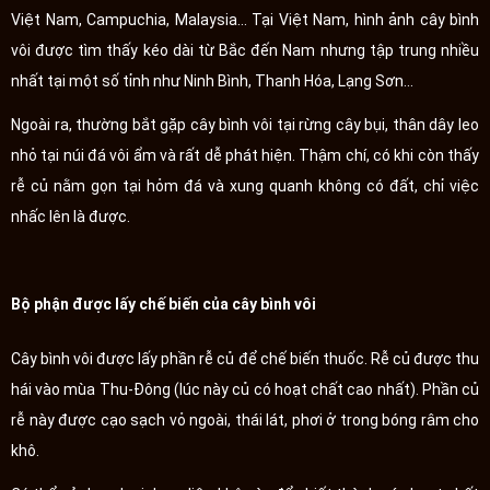
Việt Nam, Campuchia, Malaysia... Tại Việt Nam, hình ảnh cây bình
vôi được tìm thấy kéo dài từ Bắc đến Nam nhưng tập trung nhiều
nhất tại một số tỉnh như Ninh Bình, Thanh Hóa, Lạng Sơn...
Ngoài ra, thường bắt gặp cây bình vôi tại rừng cây bụi, thân dây leo
nhỏ tại núi đá vôi ẩm và rất dễ phát hiện. Thậm chí, có khi còn thấy
rễ củ nằm gọn tại hỏm đá và xung quanh không có đất, chỉ việc
nhấc lên là được.
Bộ phận được lấy chế biến của cây bình vôi
Cây bình vôi được lấy phần rễ củ để chế biến thuốc. Rễ củ được thu
hái vào mùa Thu-Đông (lúc này củ có hoạt chất cao nhất). Phần củ
rễ này được cạo sạch vỏ ngoài, thái lát, phơi ở trong bóng râm cho
khô.