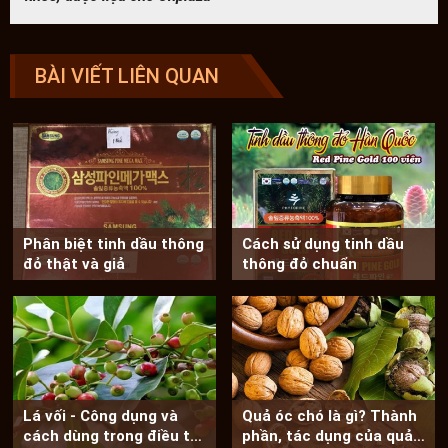
BÀI VIẾT LIÊN QUAN
Phân biệt tinh dầu thông
Cách sử dụng tinh dầu
đỏ thật và giả
thông đỏ chuẩn
Lá vối - Công dụng và
Quả óc chó là gì? Thành
cách dùng trong điều trị
phần, tác dụng của quả