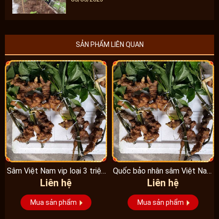
SẢN PHẨM LIÊN QUAN
Sâm Việt Nam vip loại 3 triệu
Quốc bảo nhân sâm Việt Nam
Liên hệ
Liên hệ
1 kg, hàng...
Vip 3, 15 năm...
Mua sản phẩm
Mua sản phẩm