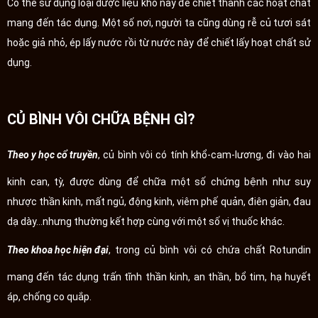
Có thể sử dụng loại dược liệu khô này để chiết thành các hoạt chất
mang đến tác dụng. Một số nơi, người ta cũng dùng rễ củ tươi sát
hoặc giả nhỏ, ép lấy nước rồi từ nước này để chiết lấy hoạt chất sử
dụng.
CỦ BÌNH VÔI CHỮA BỆNH GÌ?
Theo y học cổ truyền
, củ bình vôi có tính khổ-cam-lương, đi vào hai
kinh can, tỳ, được dùng để chữa một số chứng bệnh như suy
nhược thần kinh, mất ngủ, động kinh, viêm phế quản, điên giản, đau
dạ dày...nhưng thường kết hợp cùng với một số vị thuốc khác.
Theo khoa học hiện đại
, trong củ bình vôi có chứa chất Rotundin
mang đến tác dụng trấn tĩnh thần kinh, an thần, bổ tim, hạ huyết
áp, chống co quắp.