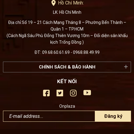
Hồ Chí Minh:
LK: Hồ Chí Minh
Địa chỉ:Số 19 – 21 Cách Mạng Tháng 8 – Phường Bến Thành –
Quận 1 – TP.HCM
(Cách Ngã Sáu Phù Đổng Thiên Vương 10m – Đối diện sân khấu
kịch Trống Đồng )
ĐT: 09.68.60.61.69 - 0968.88.49.99
CHÍNH SÁCH & BẢO HÀNH
KẾT NỐI
Onplaza
Đăng ký