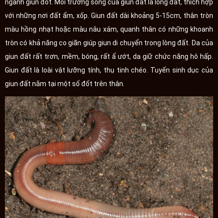
ngành giun đốt. Môi trường sống của giun đất là lòng đất, thích hợp
với những nơi đất ẩm, xốp. Giun đất dài khoảng 5-15cm, thân tròn
màu hồng nhạt hoặc màu nâu xám, quanh thân có những khoanh
tròn có khả năng co giãn giúp giun di chuyển trong lòng đất. Da của
giun đất rất trơn, mềm, bóng, rất ẩ ướt, da giữ chức năng hô hấp.
Giun đất là loài vật lưỡng tính, thụ tinh chéo. Tuyến sinh dục của
giun đất nằm tại một số đốt trên thân.