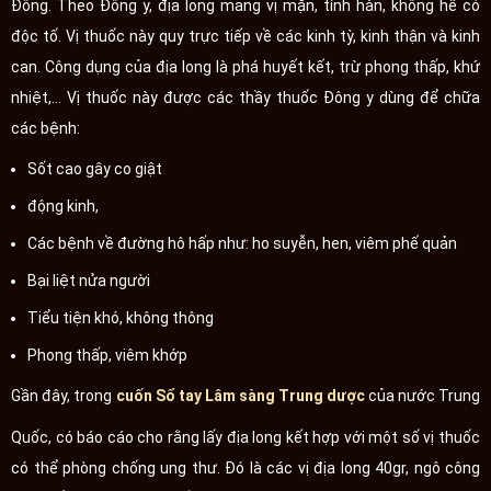
Đông. Theo Đông y, địa long mang vị mặn, tính hàn, không hề có
độc tố. Vị thuốc này quy trực tiếp về các kinh tỳ, kinh thận và kinh
can. Công dụng của địa long là phá huyết kết, trừ phong thấp, khứ
nhiệt,… Vị thuốc này được các thầy thuốc Đông y dùng để chữa
các bệnh:
Sốt cao gây co giật
động kinh,
Các bệnh về đường hô hấp như: ho suyễn, hen, viêm phế quản
Bại liệt nửa người
Tiểu tiện khó, không thông
Phong thấp, viêm khớp
Gần đây, trong
cuốn Sổ tay Lâm sàng Trung dược
của nước Trung
Quốc, có báo cáo cho rằng lấy địa long kết hợp với một số vị thuốc
có thể phòng chống ung thư. Đó là các vị địa long 40gr, ngô công