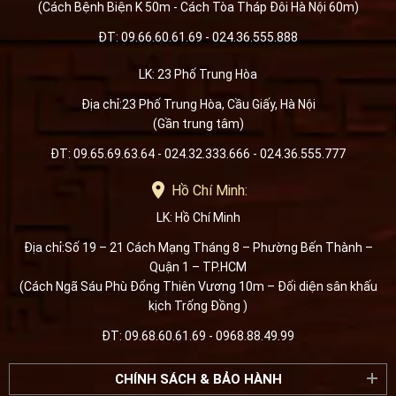
(Cách Bệnh Biện K 50m - Cách Tòa Tháp Đôi Hà Nội 60m)
ĐT: 09.66.60.61.69 - 024.36.555.888
LK: 23 Phố Trung Hòa
Địa chỉ:23 Phố Trung Hòa, Cầu Giấy, Hà Nội
(Gần trung tâm)
ĐT: 09.65.69.63.64 - 024.32.333.666 - 024.36.555.777
Hồ Chí Minh:
LK: Hồ Chí Minh
Địa chỉ:Số 19 – 21 Cách Mạng Tháng 8 – Phường Bến Thành –
Quận 1 – TP.HCM
(Cách Ngã Sáu Phù Đổng Thiên Vương 10m – Đối diện sân khấu
kịch Trống Đồng )
ĐT: 09.68.60.61.69 - 0968.88.49.99
CHÍNH SÁCH & BẢO HÀNH