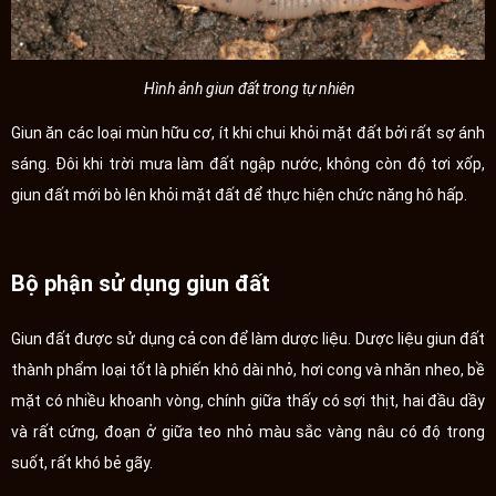
Hình ảnh giun đất trong tự nhiên
Giun ăn các loại mùn hữu cơ, ít khi chui khỏi mặt đất bởi rất sợ ánh
sáng. Đôi khi trời mưa làm đất ngập nước, không còn độ tơi xốp,
giun đất mới bò lên khỏi mặt đất để thực hiện chức năng hô hấp.
Bộ phận sử dụng giun đất
Giun đất được sử dụng cả con để làm dược liệu. Dược liệu giun đất
thành phẩm loại tốt là phiến khô dài nhỏ, hơi cong và nhăn nheo, bề
mặt có nhiều khoanh vòng, chính giữa thấy có sợi thịt, hai đầu dầy
và rất cứng, đoạn ở giữa teo nhỏ màu sắc vàng nâu có độ trong
suốt, rất khó bẻ gãy.