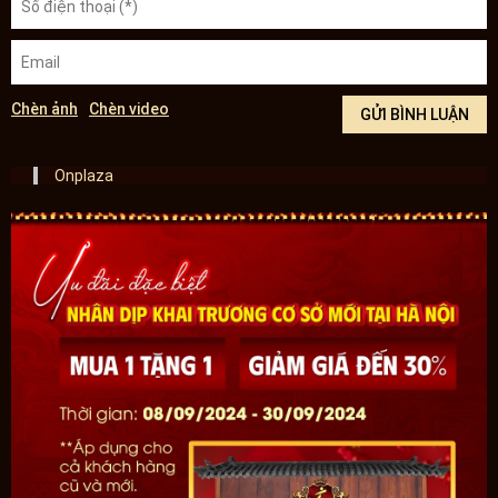
Chèn ảnh
Chèn video
Onplaza