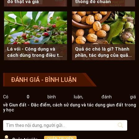
đỏ thật và giả
thông đỏ chuẩn
Lá vối - Công dụng và
Quả óc chó là gì? Thành
cách dùng trong điều trị
phần, tác dụng của quả
bệnh
óc chó
ĐÁNH GIÁ - BÌNH LUẬN
Có
0
bình luận, đánh giá
về Giun đất - Đặc điểm, cách sử dụng và tác dụng giun đất trong
y học
QUẢN TRỊ VIÊN