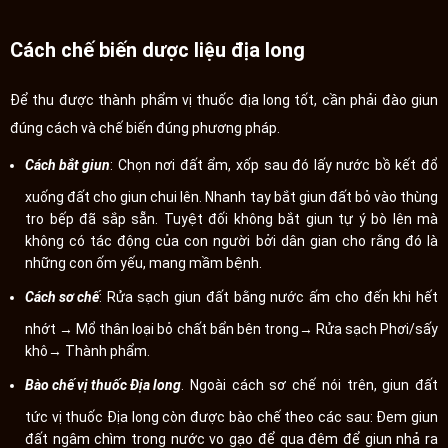
Cách chế biến dược liệu địa long
Để thu được thành phẩm vị thuốc địa long tốt, cần phải đào giun
đúng cách và chế biến đúng phương pháp.
Cách bắt giun
: Chọn nơi đất ẩm, xốp sau đó lấy nước bồ kết đổ
xuống đất cho giun chui lên. Nhanh tay bắt giun đất bỏ vào thùng
tro bếp đã sắp sẵn. Tuyệt đối không bắt giun tự ý bò lên mà
không có tác động của con người bởi dân gian cho rằng đó là
những con ốm yếu, mang mầm bệnh.
Cách sơ chế
: Rửa sạch giun đất bằng nước ấm cho đến khi hết
nhớt → Mổ thân loại bỏ chất bẩn bên trong→ Rửa sạch Phơi/sấy
khô→ Thành phẩm.
Bào chế vị thuốc Địa long
. Ngoài cách sơ chế nói trên, giun đất
tức vị thuốc Địa long còn được bào chế theo các sau: Đem giun
đất ngâm chìm trong nước vo gạo để qua đêm để giun nhả ra