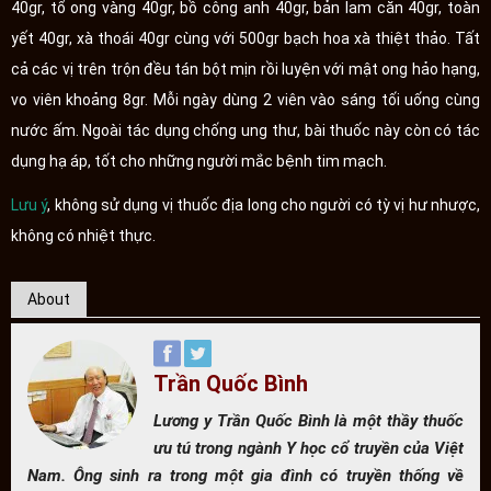
40gr, tổ ong vàng 40gr, bồ công anh 40gr, bản lam căn 40gr, toàn
yết 40gr, xà thoái 40gr cùng với 500gr bạch hoa xà thiệt thảo. Tất
cả các vị trên trộn đều tán bột mịn rồi luyện với mật ong hảo hạng,
vo viên khoảng 8gr. Mỗi ngày dùng 2 viên vào sáng tối uống cùng
nước ấm. Ngoài tác dụng chống ung thư, bài thuốc này còn có tác
dụng hạ áp, tốt cho những người mắc bệnh tim mạch.
Lưu ý
, không sử dụng vị thuốc địa long cho người có tỳ vị hư nhược,
không có nhiệt thực.
About
Trần Quốc Bình
Lương y Trần Quốc Bình là một thầy thuốc
ưu tú trong ngành Y học cổ truyền của Việt
Nam. Ông sinh ra trong một gia đình có truyền thống về