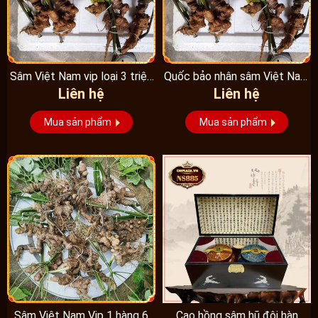
Sâm Việt Nam vip loại 3 triệu
Quốc bảo nhân sâm Việt Nam
Liên hệ
Liên hệ
1 kg, hàng...
Vip 3, 15 năm...
Mua sản phẩm
Mua sản phẩm
Sâm Việt Nam Vip 1 hàng 6
Cao hồng sâm hũ đôi hàn