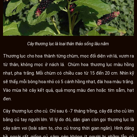
Cây thương lục là loại thân thảo sống lâu năm
Thương lục cho hoa thành từng chùm, mọc đối diện với lá, vươn ra
từ thân, không mọc ở nách lá. Chùm hoa thương lục màu hồng
nhạt, pha trắng. Mỗi chùm có chiều cao từ 15 đến 20 cm. Nhìn kỹ
sẽ thấy, mỗi bông hoa nhỏ có 5 cánh hồng nhạt, đài hoa màu trắng.
Vào mùa hè cây kết quả, quả mọng màu đen hoặc tím sẫm, hạt
đen.
Cây thương lục cho củ. Chỉ sau 6 -7 tháng trồng, cây đã cho củ lớn
bằng củ tay người lớn. Vì lý do đó, dân gian còn gọi thương lục là
cây sâm voi (loài sâm to, cho củ trong thời gian ngắn). Hình dáng
bề ngoài rất giống củ sâm nên không ít người bị nhầm lẫn củ