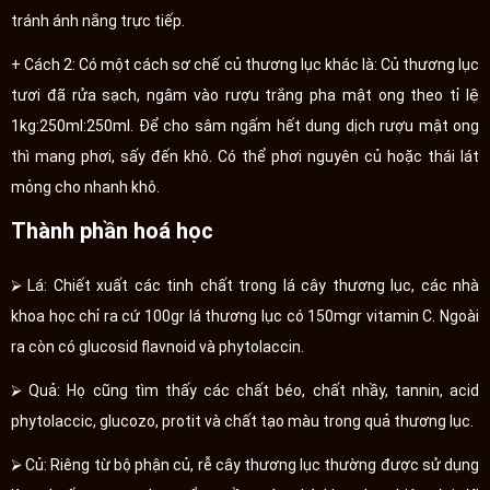
tránh ánh nắng trực tiếp.
+ Cách 2: Có một cách sơ chế củ thương lục khác là: Củ thương lục
tươi đã rửa sạch, ngâm vào rượu trắng pha mật ong theo tỉ lệ
1kg:250ml:250ml. Để cho sâm ngấm hết dung dịch rượu mật ong
thì mang phơi, sấy đến khô. Có thể phơi nguyên củ hoặc thái lát
mỏng cho nhanh khô.
Thành phần hoá học
⮚ Lá: Chiết xuất các tinh chất trong lá cây thương lục, các nhà
khoa học chỉ ra cứ 100gr lá thương lục có 150mgr vitamin C. Ngoài
ra còn có glucosid flavnoid và phytolaccin.
⮚ Quả: Họ cũng tìm thấy các chất béo, chất nhầy, tannin, acid
phytolaccic, glucozo, protit và chất tạo màu trong quả thương lục.
⮚ Củ: Riêng từ bộ phận củ, rễ cây thương lục thường được sử dụng