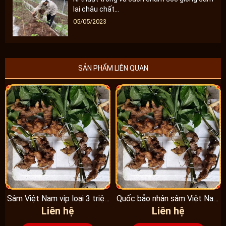
lai châu chất...
05/05/2023
SẢN PHẨM LIÊN QUAN
Sâm Việt Nam vip loại 3 triệu
Quốc bảo nhân sâm Việt Nam
Liên hệ
Liên hệ
1 kg, hàng...
Vip 3, 15 năm...