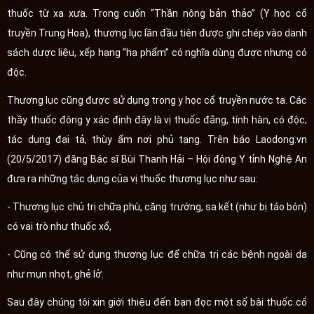
thuốc từ xa xưa. Trong cuốn “Thần nông bản thảo” (Y học cổ
truyền Trung Hoa), thương lục lần đầu tiên được ghi chép vào danh
sách dược liệu, xếp hạng “hạ phẩm” có nghĩa dùng được nhưng có
độc.
Thương lục cũng được sử dụng trong y học cổ truyền nước ta. Các
thầy thuốc đông y xác định đây là vị thuốc đắng, tính hàn, có độc;
tác dụng đại tả, thùy ẩm nơi phủ tạng. Trên báo Laodong.vn
(20/5/2017) đăng Bác sĩ Bùi Thanh Hải – Hội đông Y tỉnh Nghệ An
đưa ra những tác dụng của vị thuốc thương lục như sau:
- Thương lục chủ trị chữa phù, căng trướng, sa kết (như bị táo bón)
có vai trò như thuốc xổ,
- Cũng có thể sử dụng thương lục để chữa trị các bệnh ngoài da
như mụn nhọt, ghẻ lở.
Sau đây chúng tôi xin giới thiệu đến bạn đọc một số bài thuốc cổ