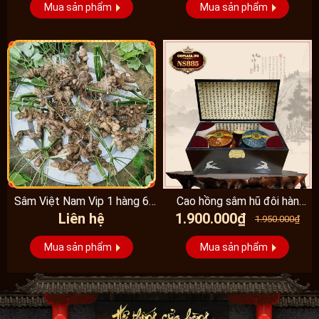
Mua sản phẩm
Mua sản phẩm
Sâm Việt Nam Vip 1 hàng 6
Cao hồng sâm hũ đôi hàn
Liên hệ
1.900.000₫
đến 8 năm...
quốc pocheon - NS885
1.950.000₫
Mua sản phẩm
Mua sản phẩm