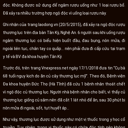
độc. Không được sử dụng để ngâm rượu uống như 1 loại rượu bổ.
Đã xảy ra nhiều trường hợp ngộ độc vì uống loại rượu này.
Ghi nhận của trang laodong.vn (20/5/2015), đã xảy ra ngộ độc rượu
thương lục trên địa bàn Tân Kỳ, Nghệ An. 6 người sau khi uống rượu
ngâm thương lục có biểu hiện buốt đầu, đau bụng, nôn mửa, đi
ngoài liên tục, chân tay co quắp... nên phải đưa đi cấp cứu tại trạm
y tế và BV đa khoa huyện Tân Kỳ.
Trước đó, trên trang Vnexpress.net ngày 17/1/2018 đưa tin “Cụ bà
68 tuổi nguy kịch do ăn củ cây thương lục mỹ”. Theo đó, Bệnh viện
Đa khoa huyện Đức Thọ (Hà Tĩnh) đã cứu 1 bệnh nhân thoát chết
vì ngộ độc củ thương lục. Người nhà bệnh nhân cho biết, vì thấy củ
thương lục giống củ sâm nên đã cắt 1 lát nhỏ để ăn, sau 30 phút bị
nôn mửa đi ngoài, sốt, tụt huyết áp…
Như vậy, thương lục được sử dụng như một vị thuốc trong y học cổ
truyền. Tuy nhiên, trong vị thuốc này có chứa độc tính nên không