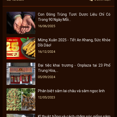
Con Đông Trùng Tươi: Dược Liệu Chỉ Có
Trong 90 Ngày Mỗi...
16/06/2025
Mừng Xuân 2025 - Tết An Khang, Sức Khỏe
Dồi Dào!
16/12/2024
Đại tiệc khai trương - Onplaza tại 23 Phố
Trung Hòa,...
05/09/2024
Phân biệt sâm lai châu và sâm ngọc linh
12/05/2023
Kĩ thuật trồng và cách chăm sóc giống sâm