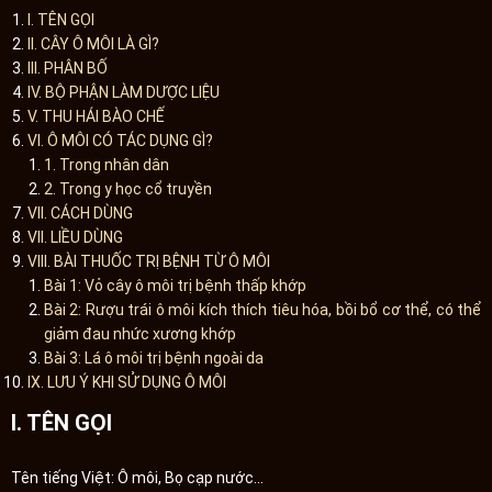
I. TÊN GỌI
II. CÂY Ô MÔI LÀ GÌ?
III. PHÂN BỐ
IV. BỘ PHẬN LÀM DƯỢC LIỆU
V. THU HÁI BÀO CHẾ
VI. Ô MÔI CÓ TÁC DỤNG GÌ?
1. Trong nhân dân
2. Trong y học cổ truyền
VII. CÁCH DÙNG
VII. LIỀU DÙNG
VIII. BÀI THUỐC TRỊ BỆNH TỪ Ô MÔI
Bài 1: Vỏ cây ô môi trị bệnh thấp khớp
Bài 2: Rượu trái ô môi kích thích tiêu hóa, bồi bổ cơ thể, có thể
giảm đau nhức xương khớp
Bài 3: Lá ô môi trị bệnh ngoài da
IX. LƯU Ý KHI SỬ DỤNG Ô MÔI
I. TÊN GỌI
Tên tiếng Việt: Ô môi, Bọ cạp nước…