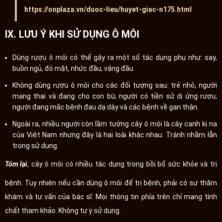
https://onplaza.vn/duoc-lieu/huyet-giac-n175.html
IX. LƯU Ý KHI SỬ DỤNG Ô MÔI
Dùng rượu ô môi có thể gây ra một số tác dụng phụ như: say,
buồn ngủ, đỏ mặt, nhức đầu, váng đầu.
Không dùng rượu ô môi cho các đối tượng sau: trẻ nhỏ, người
mang thai và đang cho con bú; người có tiền sử dị ứng rượu;
người đang mắc bệnh đau dạ dày và các bệnh về gan thận.
Ngoài ra, nhiều người còn lầm tưởng cây ô môi là cây canh ki na
của Việt Nam nhưng đây là hai loài khác nhau. Tránh nhầm lẫn
trong sử dụng.
Tóm lại
, cây ô môi có nhiều tác dụng trong bồi bổ sức khỏe và trị
bệnh. Tuy nhiên nếu cần dùng ô môi để trị bệnh, phải có sự thăm
khám và tư vấn của bác sĩ. Mọi thông tin phía trên chỉ mang tính
chất tham khảo. Không tự ý sử dụng.