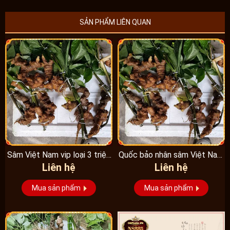
SẢN PHẨM LIÊN QUAN
Sâm Việt Nam vip loại 3 triệu
Quốc bảo nhân sâm Việt Nam
Liên hệ
Liên hệ
1 kg, hàng...
Vip 3, 15 năm...
Mua sản phẩm
Mua sản phẩm