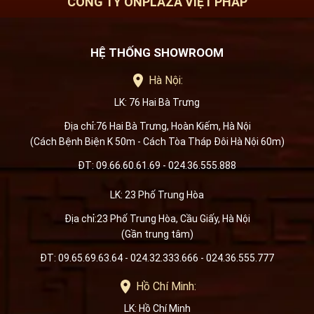
CÔNG TY ONPLAZA VIỆT PHÁP
HỆ THỐNG SHOWROOM
Hà Nội:
LK: 76 Hai Bà Trưng
Địa chỉ:76 Hai Bà Trưng, Hoàn Kiếm, Hà Nội
(Cách Bệnh Biện K 50m - Cách Tòa Tháp Đôi Hà Nội 60m)
ĐT: 09.66.60.61.69 - 024.36.555.888
LK: 23 Phố Trung Hòa
Địa chỉ:23 Phố Trung Hòa, Cầu Giấy, Hà Nội
(Gần trung tâm)
ĐT: 09.65.69.63.64 - 024.32.333.666 - 024.36.555.777
Hồ Chí Minh:
LK: Hồ Chí Minh