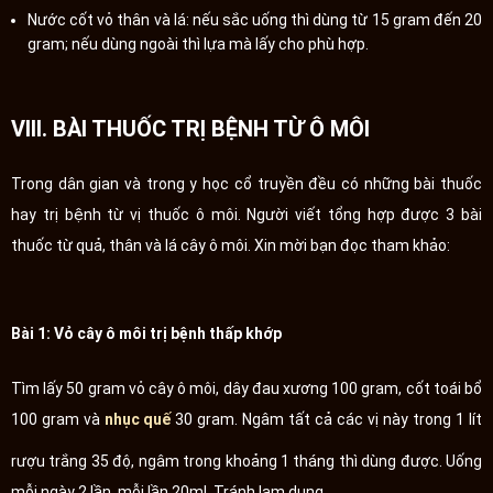
Nước cốt vỏ thân và lá: nếu sắc uống thì dùng từ 15 gram đến 20
gram; nếu dùng ngoài thì lựa mà lấy cho phù hợp.
VIII. BÀI THUỐC TRỊ BỆNH TỪ Ô MÔI
Trong dân gian và trong y học cổ truyền đều có những bài thuốc
hay trị bệnh từ vị thuốc ô môi. Người viết tổng hợp được 3 bài
thuốc từ quả, thân và lá cây ô môi. Xin mời bạn đọc tham khảo:
Bài 1: Vỏ cây ô môi trị bệnh thấp khớp
Tìm lấy 50 gram vỏ cây ô môi, dây đau xương 100 gram, cốt toái bổ
100 gram và
nhục quế
30 gram. Ngâm tất cả các vị này trong 1 lít
rượu trắng 35 độ, ngâm trong khoảng 1 tháng thì dùng được. Uống
mỗi ngày 2 lần, mỗi lần 20ml. Tránh lạm dụng.