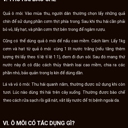
Quả ô môi: Vào mùa thu, người dân thường chọn lấy những quả
chín để sử dụng phần cơm thịt phía trong. Sau khi thu hái cần phải
bỏ vỏ, lấy hạt, và phần cơm thịt bên trong để ngâm rượu.
Cũng có thể dùng quả ô môi để nấu cao mềm. Cách làm: Lấy 1kg
cơm và hạt từ quả ô môi cùng 1 lít nước trắng (nếu tăng thêm
lượng thì lấy theo tỉ lệ tỉ lệ 1:1), đem đi đun sôi. Sau đó mang thứ
nước này đi cô đặc cách thủy thành loại cao mềm, chia ra các
phần nhỏ, bảo quản trong lọ kín để dùng dần.
Lá và vỏ ô môi: Thu hái quanh năm, thường được sử dụng khi còn
tươi. Lúc nào dùng thì hái trên cây xuống. Thường được bào chế
theo cách rửa sạch rồi giã nát, vắt lấy nước để trị bệnh ngoài da.
VI. Ô MÔI CÓ TÁC DỤNG GÌ?