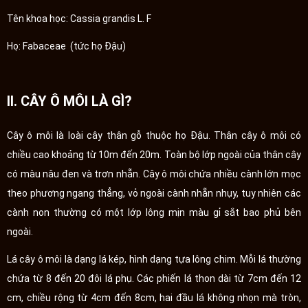
Tên khoa học: Cassia grandis L. F
Họ: Fabaceae (tức họ Đậu)
II. CÂY Ô MÔI LÀ GÌ?
Cây ô môi là loài cây thân gỗ thuộc họ Đậu. Thân cây ô môi có
chiều cao khoảng từ 10m đến 20m. Toàn bộ lớp ngoài của thân cây
có màu nâu đen và trơn nhẵn. Cây ô môi chứa nhiều cành lớn mọc
theo phương ngang thẳng, vỏ ngoài cành nhẵn nhụy, tuy nhiên các
cành non thường có một lớp lông mịn màu gỉ sắt bao phủ bên
ngoài.
Lá cây ô môi là dạng lá kép, hình dạng tựa lông chim. Mỗi lá thường
chứa từ 8 đến 20 đôi lá phụ. Các phiến lá thon dài từ 7cm đến 12
cm, chiều rộng từ 4cm đến 8cm, hai đầu lá không nhọn mà tròn,