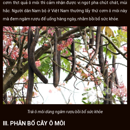
cơm thịt quả ô môi thì cảm nhận được vị ngọt pha chút chát, mùi
hắc. Người dân Nam bộ ở Việt Nam thường lấy thứ cơm ô môi này
mà đem ngâm rượu để uống hàng ngày, nhằm bồi bổ sức khỏe.
Trái ô môi dùng ngâm rượu bồi bổ sức khỏe
III. PHÂN BỐ CÂY Ô MÔI