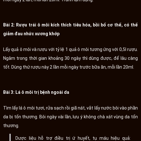
Bài 2: Rượu trái ô môi kích thích tiêu hóa, bồi bổ cơ thể, có thể
giảm đau nhức xương khớp
Lấy quả ô môi và rượu với tỷ lệ 1 quả ô môi tương ứng với 0,5l rượu.
Ngâm trong thời gian khoảng 30 ngày thì dùng được, để lâu càng
tốt. Dùng thứ rượu này 2 lần mỗi ngày trước bữa ăn, mỗi lần 20ml.
Bài 3: Lá ô môi trị bệnh ngoài da
Tìm lấy lá ô môi tươi, rửa sạch rồi giã nát, vắt lấy nước bôi vào phần
da bị tổn thương. Bôi ngày vài lần, lưu ý không chà xát vùng da tổn
thương.
Dược liệu hỗ trợ điều trị ứ huyết, tụ máu hiệu quả: