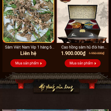
Sâm Việt Nam Vip 1 hàng 6
Cao hồng sâm hũ đôi hàn
Liên hệ
1.900.000₫
đến 8 năm...
quốc pocheon - NS885
1.950.000₫
Mua sản phẩm
Mua sản phẩm