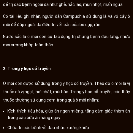
để trị các bệnh ngoài da như: ghẻ, hắc lào, mụn nhọt, mẩn ngứa.
Có tài liệu ghi nhận, người dân Campuchia sử dụng lá và vỏ cây ô
môi để đắp ngoài da điều trị vết cắn của bò cạp, rắn.
Nước sắc lá ô môi còn có tác dụng trị chứng bệnh đau lưng, nhức
mỏi xương khớp toàn thân.
2. Trong y học cổ truyền
Ô môi còn được sử dụng trong y học cổ truyền. Theo đó ô môi là vị
thuốc có vị ngọt, hơi chát, mùi hắc. Trong y học cổ truyền, các thầy
thuốc thường sử dụng cơm trong quả ô môi nhằm:
Kích thích tiêu hóa, giúp ăn ngon miệng, tăng cảm giác thèm ăn
trong các bữa ăn hàng ngày.
Chữa trị các bệnh về đau nhức xương khớp.