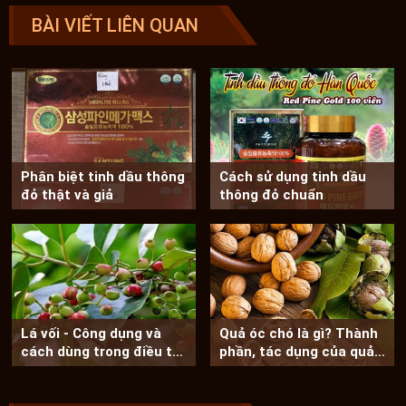
BÀI VIẾT LIÊN QUAN
Phân biệt tinh dầu thông
Cách sử dụng tinh dầu
đỏ thật và giả
thông đỏ chuẩn
Lá vối - Công dụng và
Quả óc chó là gì? Thành
cách dùng trong điều trị
phần, tác dụng của quả
bệnh
óc chó