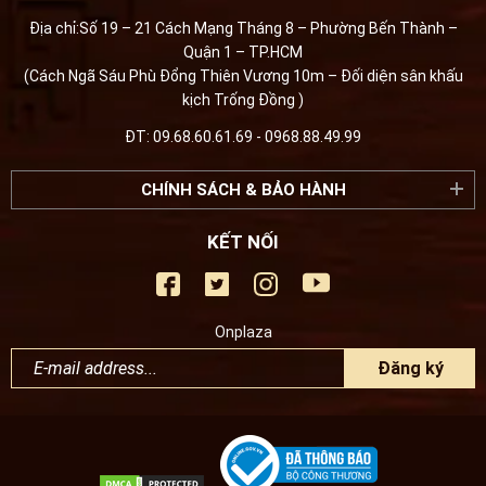
Địa chỉ:Số 19 – 21 Cách Mạng Tháng 8 – Phường Bến Thành –
Quận 1 – TP.HCM
(Cách Ngã Sáu Phù Đổng Thiên Vương 10m – Đối diện sân khấu
kịch Trống Đồng )
ĐT: 09.68.60.61.69 - 0968.88.49.99
CHÍNH SÁCH & BẢO HÀNH
KẾT NỐI
Onplaza
Đăng ký