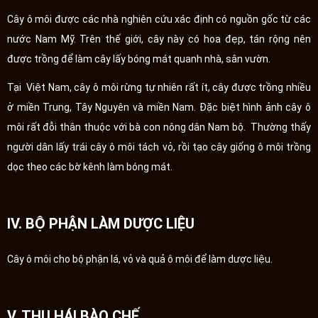
Cây ô môi được các nhà nghiên cứu xác định có nguồn gốc từ các
nước Nam Mỹ. Trên thế giới, cây này có hoa đẹp, tán rộng nên
được trồng để làm cây lấy bóng mát quanh nhà, sân vườn.
Tại Việt Nam, cây ô môi rừng tự nhiên rất ít, cây được trồng nhiều
ở miền Trung, Tây Nguyên và miền Nam. Đặc biệt hình ảnh cây ô
môi rất đỗi thân thuộc với bà con nông dân Nam bộ. Thường thấy
người dân lấy trái cây ô môi tách vỏ, rồi tạo cây giống ô môi trồng
dọc theo các bờ kênh làm bóng mát.
IV. BỘ PHẬN LÀM DƯỢC LIỆU
Cây ô môi cho bộ phận lá, vỏ và quả ô môi để làm dược liệu.
V. THU HÁI BÀO CHẾ