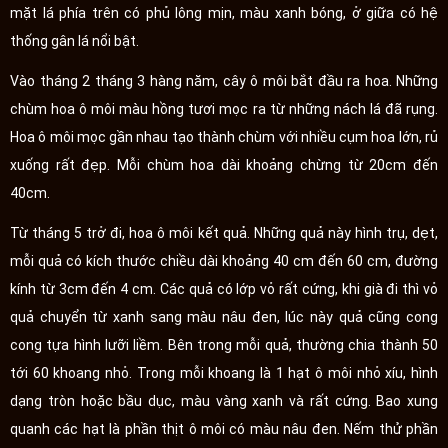
mặt lá phía trên có phủ lông mịn, màu xanh bóng, ở giữa có hệ
thống gân lá nổi bật.
Vào tháng 2 tháng 3 hàng năm, cây ô môi bắt đầu ra hoa. Những
chùm hoa ô môi màu hồng tươi mọc ra từ những nách lá đã rụng.
Hoa ô môi mọc gần nhau tạo thành chùm với nhiều cụm hoa lớn, rủ
xuống rất đẹp. Mỗi chùm hoa dài khoảng chừng từ 20cm đến
40cm.
Từ tháng 5 trở đi, hoa ô môi kết quả. Những quả này hình trụ, dẹt,
mỗi quả có kích thước chiều dài khoảng 40 cm đến 60 cm, đường
kính từ 3cm đến 4 cm. Các quả có lớp vỏ rất cứng, khi già đi thì vỏ
quả chuyển từ xanh sang màu nâu đen, lúc này quả cũng cong
cong tựa hình lưỡi liềm. Bên trong mỗi quả, thường chia thành 50
tới 60 khoang nhỏ. Trong mỗi khoang là 1 hạt ô môi nhỏ xíu, hình
dạng tròn hoặc bầu dục, màu vàng xanh và rất cứng. Bao xung
quanh các hạt là phần thịt ô môi có màu nâu đen. Nếm thử phần