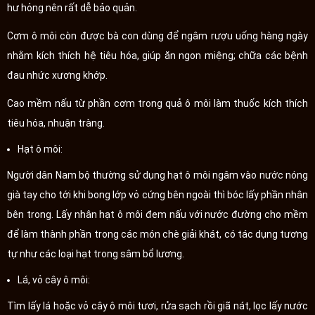
hư hỏng nên rất dễ bảo quản.
Cơm ô môi còn được bà con dùng để ngâm rượu uống hàng ngày
nhằm kích thích hệ tiêu hóa, giúp ăn ngon miệng; chữa các bệnh
đau nhức xương khớp.
Cao mềm nấu từ phần cơm trong quả ô môi làm thuốc kích thích
tiêu hóa, nhuận tràng.
Hạt ô môi:
Người dân Nam bộ thường sử dụng hạt ô môi ngâm vào nước nóng
già tay cho tới khi bong lớp vỏ cứng bên ngoài thì bóc lấy phần nhân
bên trong. Lấy nhân hạt ô môi đem nấu với nước đường cho mềm
để làm thành phần trong các món chè giải khát, có tác dụng tương
tự như các loại hạt trong sâm bổ lương.
Lá, vỏ cây ô môi:
Tìm lấy lá hoặc vỏ cây ô môi tươi, rửa sạch rồi giã nát, lọc lấy nước