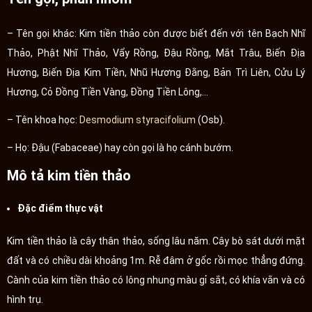
– Tên gọi khác: Kim tiền thảo còn được biết đến với tên Bạch Nhĩ
Thảo, Phật Nhĩ Thảo, Vẩy Rồng, Đậu Rồng, Mắt Trâu, Biến Địa
Hương, Biến Địa Kim Tiền, Nhũ Hương Đằng, Bản Trì Liên, Cửu Lý
Hương, Cỏ Đồng Tiền Vàng, Đồng Tiền Lông,…
– Tên khoa học:
Desmodium styracifolium
(Osb).
– Họ: Đậu (Fabaceae) hay còn gọi là họ cánh bướm.
Mô tả kim tiền thảo
Đặc điểm thực vật
Kim tiền thảo là cây thân thảo, sống lâu năm. Cây bò sát dưới mặt
đất và có chiều dài khoảng 1m. Rễ đâm ở gốc rồi mọc thẳng đứng.
Cành của kim tiền thảo có lông nhung màu gỉ sắt, có khía vằn và có
hình trụ.