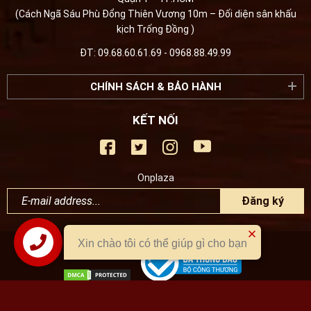
(Cách Ngã Sáu Phù Đổng Thiên Vương 10m – Đối diện sân khấu
kịch Trống Đồng )
ĐT: 09.68.60.61.69 - 0968.88.49.99
CHÍNH SÁCH & BẢO HÀNH
KẾT NỐI
Onplaza
Đăng ký
Xin chào tôi có thể giúp gì cho bạn
Liên hệ
Công ty TNHH Onplaza