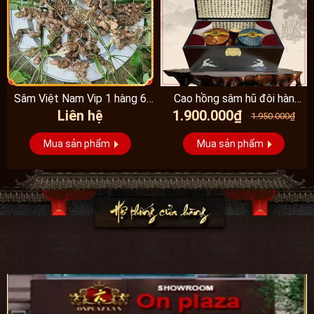
Sâm Việt Nam Vip 1 hàng 6
Cao hồng sâm hũ đôi hàn
Liên hệ
1.900.000₫
đến 8 năm...
quốc pocheon - NS885
1.950.000₫
Mua sản phẩm
Mua sản phẩm