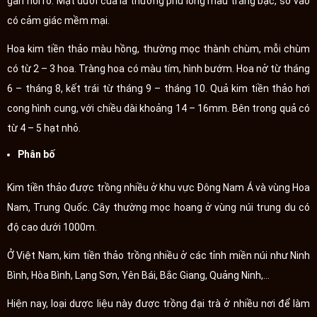
gân nổi rõ. Mặt dưới của lá thường phủ lông màu trắng bạc, sờ vào
có cảm giác mềm mại.
Hoa kim tiền thảo màu hồng, thường mọc thành chùm, mỗi chùm
có từ 2 – 3 hoa. Tràng hoa có màu tím, hình bướm. Hoa nở từ tháng
6 – tháng 8, kết trái từ tháng 9 – tháng 10. Quả kim tiền thảo hơi
cong hình cung, với chiều dài khoảng 14 – 16mm. Bên trong quả có
từ 4 – 5 hạt nhỏ.
Phân bố
Kim tiền thảo được trồng nhiều ở khu vực Đông Nam Á và vùng Hoa
Nam, Trung Quốc. Cây thường mọc hoang ở vùng núi trung du có
độ cao dưới 1000m.
Ở Việt Nam, kim tiền thảo trồng nhiều ở các tỉnh miền núi như Ninh
Bình, Hòa Bình, Lạng Sơn, Yên Bái, Bắc Giang, Quảng Ninh,…
Hiện nay, loại dược liệu này được trồng đại trà ở nhiều nơi để làm