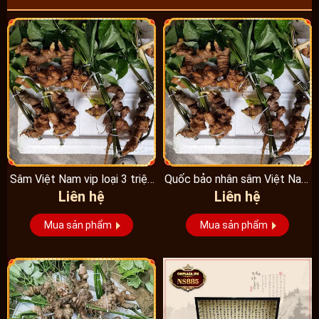
Sâm Việt Nam vip loại 3 triệu
Quốc bảo nhân sâm Việt Nam
Liên hệ
Liên hệ
1 kg, hàng...
Vip 3, 15 năm...
Mua sản phẩm
Mua sản phẩm